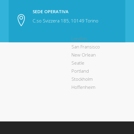
SEDE OPERATIVA
C.so Svizzera 185, 10149 Torino
London
San Fransisco
New Orlean
Seatle
Portland
Stockholm
Hoffenheim