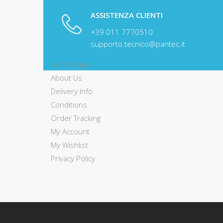
ASSISTENZA CLIENTI
+39 011 7770510
USEFUL LINKS
supporto.tecnico@pantec.it
Home Page
About Us
Delivery Info
Conditions
Order Tracking
My Account
My Wishlist
Privacy Policy