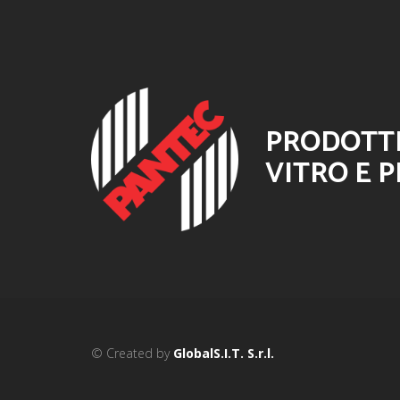
PRODOTTI
VITRO E P
© Created by
GlobalS.I.T. S.r.l.