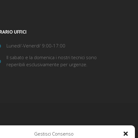
RARIO UFFICI
Lunedi'-Venerdi' 9:00-17:00
Il sabato e la domenica i nostri tecnici sono
reperibili esclusivamente per urgenze.
Gestisci Consenso