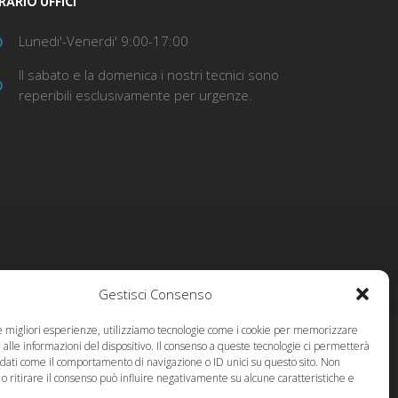
RARIO UFFICI
Lunedi'-Venerdi' 9:00-17:00
Il sabato e la domenica i nostri tecnici sono
reperibili esclusivamente per urgenze.
Gestisci Consenso
le migliori esperienze, utilizziamo tecnologie come i cookie per memorizzare
alle informazioni del dispositivo. Il consenso a queste tecnologie ci permetterà
 dati come il comportamento di navigazione o ID unici su questo sito. Non
o ritirare il consenso può influire negativamente su alcune caratteristiche e