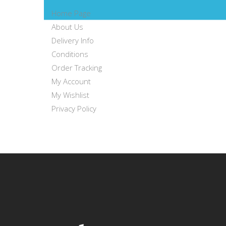
Home Page
About Us
Delivery Info
Conditions
Order Tracking
My Account
My Wishlist
Privacy Policy