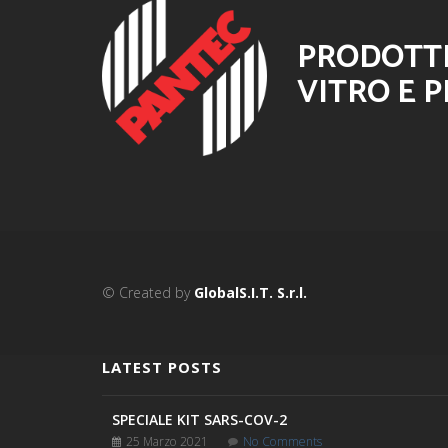
PRODOTTI
VITRO E P
© Created by
GlobalS.I.T. S.r.l.
LATEST POSTS
SPECIALE KIT SARS-COV-2
25 Marzo 2021
No Comments