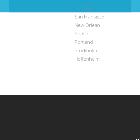
London
San Fransisco
New Orlean
Seatle
Portland
Stockholm
Hoffenheim