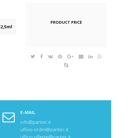
PRODUCT PRICE
x2,5ml
E-MAIL
info@pantec.it
ufficio.ordini@pantec.it
ufficio.offerte@pantec.it