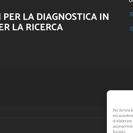
O
 PER LA DIAGNOSTICA IN
ER LA RICERCA
Per fornire 
e/o accedere 
di elaborare
acconsentire 
funzioni.