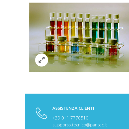
ASSISTENZA CLIENTI
+39 011 7770510
USEFUL LINKS
supporto.tecnico@pantec.it