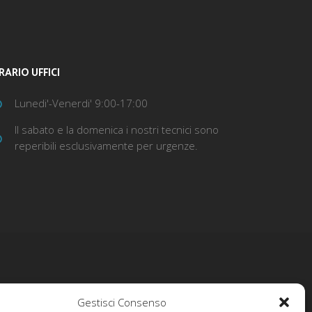
RARIO UFFICI
Lunedi'-Venerdi' 9:00-17:00
Il sabato e la domenica i nostri tecnici sono
reperibili esclusivamente per urgenze.
Gestisci Consenso