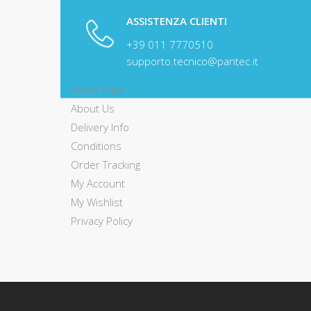
ASSISTENZA CLIENTI
+39 011 7770510
USEFUL LINKS
supporto.tecnico@pantec.it
Home Page
About Us
Delivery Info
Conditions
Order Tracking
My Account
My Wishlist
Privacy Policy