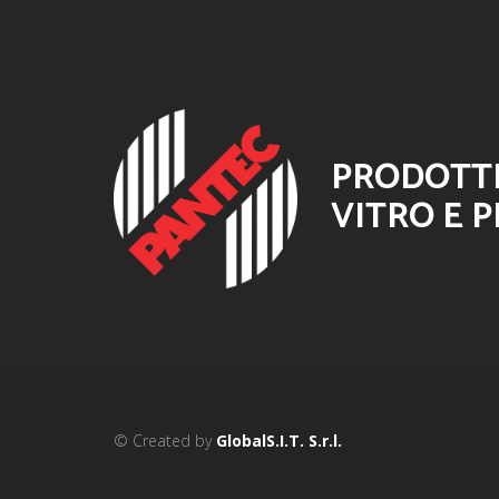
PRODOTTI
VITRO E P
© Created by
GlobalS.I.T. S.r.l.