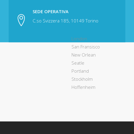
SEDE OPERATIVA
C.so Svizzera 185, 10149 Torino
London
San Fransisco
New Orlean
Seatle
Portland
Stockholm
Hoffenheim